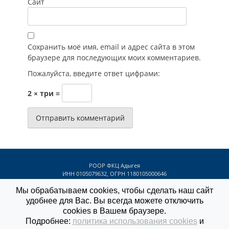
Сайт
Сохранить моё имя, email и адрес сайта в этом
браузере для последующих моих комментариев.
Пожалуйста, введите ответ цифрами:
2 × три =
РООР ФКЦ Адыгея
ИНН 0105079632, ОГРН 1180105000646
385009, Республика Адыгея,
Мы обрабатываем cookies, чтобы сделать наш сайт
г. Майкоп, ул. Юннатов, д. 9, офис 56
Тел.: +7 (909) 469-39-85
удобнее для Вас. Вы всегда можете отключить
e-mail:
info@01.fkc-ros.ru
cookies в Вашем браузере.
© 2017-2026
РООР ФКЦ АДЫГЕЯ
.
Подробнее:
политика использования cookies
и
Все права защищены.