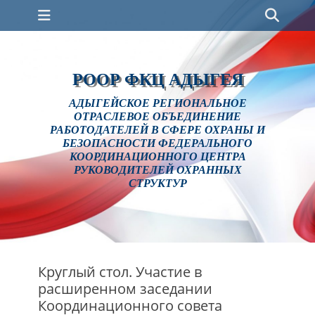
Основное меню
Перейти
Поис
к
содержимому
РООР ФКЦ АДЫГЕЯ
АДЫГЕЙСКОЕ РЕГИОНАЛЬНОЕ
ОТРАСЛЕВОЕ ОБЪЕДИНЕНИЕ
РАБОТОДАТЕЛЕЙ В СФЕРЕ ОХРАНЫ И
БЕЗОПАСНОСТИ ФЕДЕРАЛЬНОГО
КООРДИНАЦИОННОГО ЦЕНТРА
РУКОВОДИТЕЛЕЙ ОХРАННЫХ
СТРУКТУР
Круглый стол. Участие в
расширенном заседании
Координационного совета