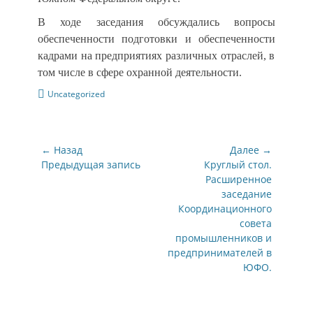
В ходе заседания обсуждались вопросы
обеспеченности
подготовки и обеспеченности
кадр
ами
на предприятиях различных отраслей,
в
том числе в сфере охранной деятельности.
Категории
Uncategorized
Навигация
← Назад
Далее →
по
Предыдущая
Следующая
Предыдущая запись
Круглый стол.
запись:
запись:
Расширенное
записям
заседание
Координационного
совета
промышленников и
предпринимателей в
ЮФО.