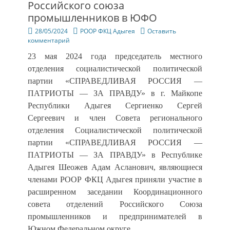
Российского союза
промышленников в ЮФО
Опубликовано
Автор
28/05/2024
РООР ФКЦ Адыгея
Оставить
комментарий
23 мая 2024 года
председатель местного
отделения социалистической политической
партии «СПРАВЕДЛИВАЯ РОССИЯ —
ПАТРИОТЫ — ЗА ПРАВДУ
» в г. Майкопе
Республики Адыгея Сергиенко Сергей
Сергеевич и член
Совета
регионального
отделения Социалистической политической
партии «СПРАВЕДЛИВАЯ РОССИЯ —
ПАТРИОТЫ — ЗА ПРАВДУ
» в Республике
Адыгея Шеожев Адам Асланович,
являющиеся
членами РООР ФКЦ Адыгея
приняли участие в
расширенном заседании Координационного
совета отделений Российского Союза
промышленников и предпринимателей в
Южном Федеральном округе.