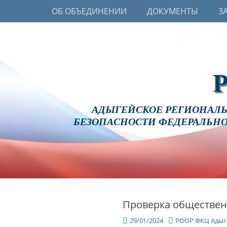
Основное меню
Перейти
ОБ ОБЪЕДИНЕНИИ
ДОКУМЕНТЫ
З
к
содержимому
АДЫГЕЙСКОЕ РЕГИОНАЛЬ
БЕЗОПАСНОСТИ ФЕДЕРАЛЬНО
Проверка обществен
Опубликовано
Автор
29/01/2024
РООР ФКЦ Адыг