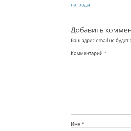
по
запись:
награды
записям
Добавить комме
Ваш адрес email не будет
Комментарий
*
Имя
*