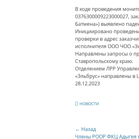
В ходе проведения монито
0376300009223000027, зак
Батмена») выявлено паде
Инициировано проведени
проверки в адрес заказчи
исполнителя ООО ЧОО «Эл
Направлены запросы о пр
Ставропольскому краю.
Отделением ЛРР Управлен
«Эльбрус» направлены в Ц
28.12.2023
Категории
НОВОСТИ
Навигация
← Назад
Предыдущая
Члены РООР ФКЦ Адыгея 