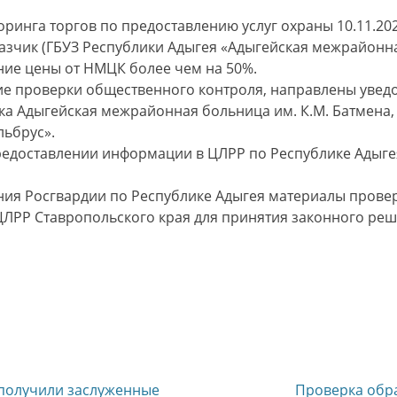
ринга торгов по предоставлению услуг охраны 10.11.20
азчик (ГБУЗ Республики Адыгея «Адыгейская межрайонна
ние цены от НМЦК более чем на 50%.
е проверки общественного контроля, направлены увед
ка Адыгейская межрайонная больница им. К.М. Батмена, 
ьбрус».
едоставлении информации в ЦЛРР по Республике Адыгея
ия Росгвардии по Республике Адыгея материалы прове
ЛРР Ставропольского края для принятия законного реше
Следующая
получили заслуженные
Проверка обр