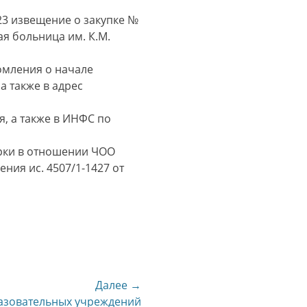
23 извещение о закупке №
я больница им. К.М.
омления о начале
а также в адрес
, а также в ИНФС по
рки в отношении ЧОО
ния ис. 4507/1-1427 от
Далее →
азовательных учреждений